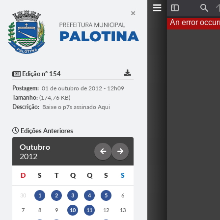
T
F
o
i
An error occur
g
n
g
d
l
e
S
i
d
Edição nº 154
e
b
Postagem:
01 de outubro de 2012 - 12h09
a
r
Tamanho:
(174,76 KB)
Descrição:
Baixe o p7s assinado
Aqui
Edições Anteriores
Outubro
2012
D
S
T
Q
Q
S
S
30
1
2
3
4
5
6
7
8
9
10
11
12
13