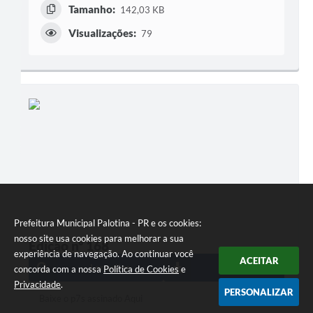
Tamanho:
142,03 KB
Visualizações:
79
Prefeitura Municipal Palotina - PR e os cookies:
nosso site usa cookies para melhorar a sua
Edição nº 168
experiência de navegação. Ao continuar você
ACEITAR
Ler online
Baixar
concorda com a nossa
Política de Cookies
e
Privacidade
.
PERSONALIZAR
Baixe o p7s assinado Aqui