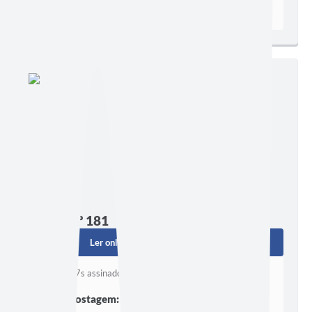
Visualizações:
55
Edição nº 181
Ler online
Baixar
Baixe o p7s assinado Aqui
Postagem:
22/11/2012 às 14h15