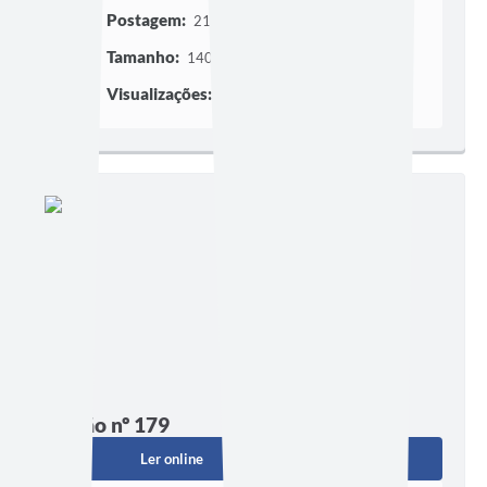
Postagem:
21/11/2012 às 13h40
Tamanho:
140,96 KB
Visualizações:
47
Edição nº 179
Ler online
Baixar