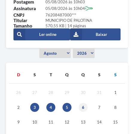
Postagem
05/08/2026 às 10h03
Assinatura
05/08/2026 às 10h04
CNPJ
76208487000***
Titular
MUNICIPIO DE PALOTINA
Tamanho
570,55 KB | 14 páginas
Ler online
Baixar
D
S
T
Q
Q
S
S
26
27
28
29
30
31
1
2
3
4
5
6
7
8
9
10
11
12
13
14
15