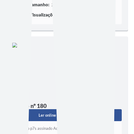
Tamanho:
267,79 KB
Visualizações:
72
Edição nº 180
Ler online
Baixar
Baixe o p7s assinado Aqui