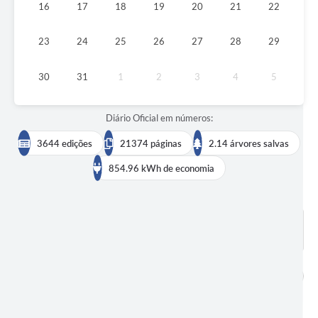
16
17
18
19
20
21
22
23
24
25
26
27
28
29
30
31
1
2
3
4
5
Diário Oficial em números:
3644 edições
21374 páginas
2.14 árvores salvas
854.96 kWh de economia
BUSCAR EDIÇÕES
DADOS ABERTOS