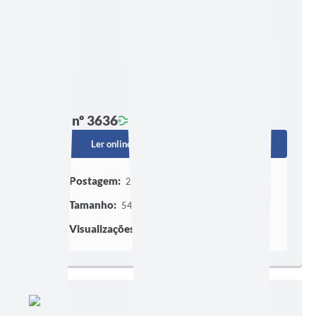
Edição nº 3636
Ler online
Baixar
Postagem:
28/07/2026 às 13h53
Tamanho:
545,52 KB | 9 páginas
Visualizações:
405