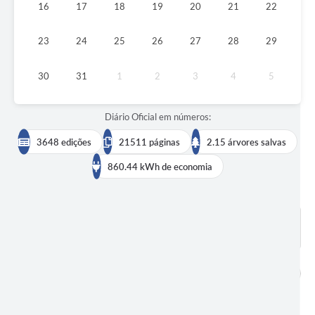
16
17
18
19
20
21
22
23
24
25
26
27
28
29
30
31
1
2
3
4
5
Diário Oficial em números:
3648 edições
21511 páginas
2.15 árvores salvas
860.44 kWh de economia
BUSCAR EDIÇÕES
DADOS ABERTOS