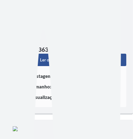
Edição nº 3637
Ler online
Baixar
Postagem:
29/07/2026 às 11h04
Tamanho:
2,62 MB | 52 páginas
Visualizações:
355