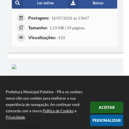
Ler online
Baixar
Postagem:
16/07/2026 às 13h47
Tamanho:
1,19 MB | 59 páginas
Visualizações:
410
Prefeitura Municipal Palotina - PR e os cookies:
nosso site usa cookies para melhorar a sua
experiência de navegação. Ao continuar você
ACEITAR
concorda com a nossa
Política de Cookies
e
Privacidade
.
PERSONALIZAR
EDIÇÃO EXTRA